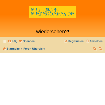
wiedersehen?!
FAQ
Spenden
Registrieren
Anmelden
S
S
Startseite
Foren-Übersicht
u
u
c
c
h
h
e
e