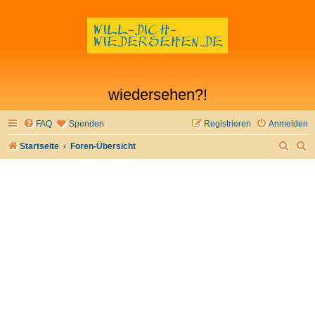
wiedersehen?!
FAQ
Spenden
Registrieren
Anmelden
S
S
Startseite
Foren-Übersicht
u
u
c
c
h
h
e
e