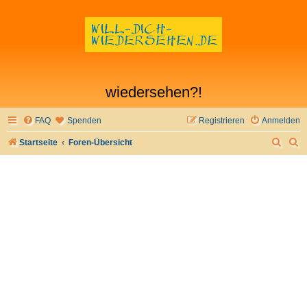
wiedersehen?!
FAQ
Spenden
Registrieren
Anmelden
S
S
Startseite
Foren-Übersicht
u
u
c
c
h
h
e
e