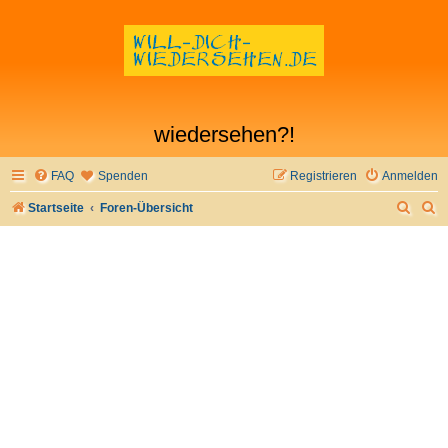
wiedersehen?!
FAQ
Spenden
Registrieren
Anmelden
S
S
Startseite
Foren-Übersicht
u
u
c
c
h
h
e
e