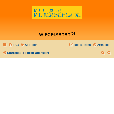
wiedersehen?!
FAQ
Spenden
Registrieren
Anmelden
S
S
Startseite
Foren-Übersicht
u
u
c
c
h
h
e
e