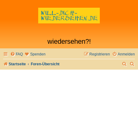
wiedersehen?!
FAQ
Spenden
Registrieren
Anmelden
S
S
Startseite
Foren-Übersicht
u
u
c
c
h
h
e
e