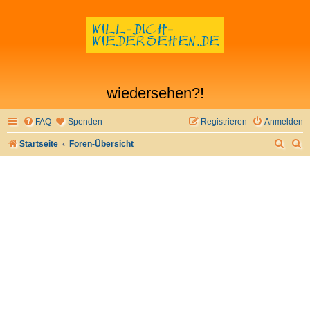
wiedersehen?!
FAQ
Spenden
Registrieren
Anmelden
S
S
Startseite
Foren-Übersicht
u
u
c
c
h
h
e
e