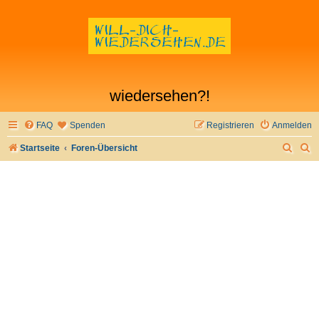
wiedersehen?!
FAQ
Spenden
Registrieren
Anmelden
S
S
Startseite
Foren-Übersicht
u
u
c
c
h
h
e
e