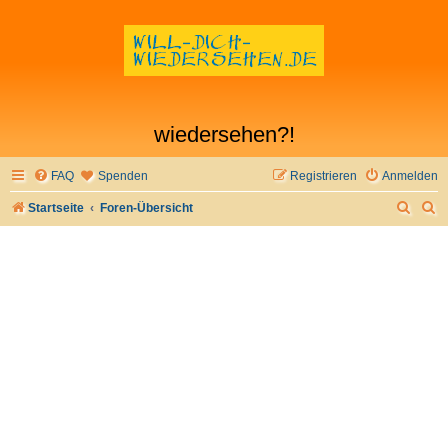
wiedersehen?!
FAQ
Spenden
Registrieren
Anmelden
S
S
Startseite
Foren-Übersicht
u
u
c
c
h
h
e
e