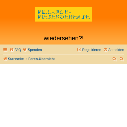
wiedersehen?!
FAQ
Spenden
Registrieren
Anmelden
S
S
Startseite
Foren-Übersicht
u
u
c
c
h
h
e
e