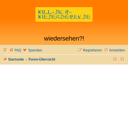
wiedersehen?!
FAQ
Spenden
Registrieren
Anmelden
S
S
Startseite
Foren-Übersicht
u
u
c
c
h
h
e
e