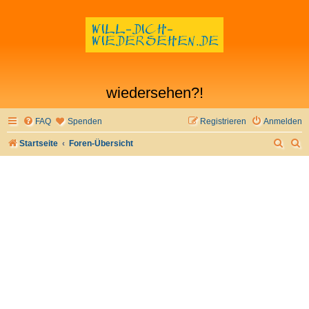
wiedersehen?!
FAQ
Spenden
Registrieren
Anmelden
S
S
Startseite
Foren-Übersicht
u
u
c
c
h
h
e
e