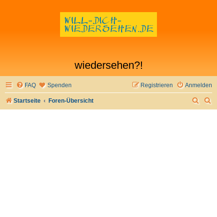
wiedersehen?!
FAQ
Spenden
Registrieren
Anmelden
S
S
Startseite
Foren-Übersicht
u
u
c
c
h
h
e
e