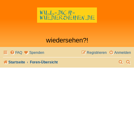
wiedersehen?!
FAQ
Spenden
Registrieren
Anmelden
S
S
Startseite
Foren-Übersicht
u
u
c
c
h
h
e
e