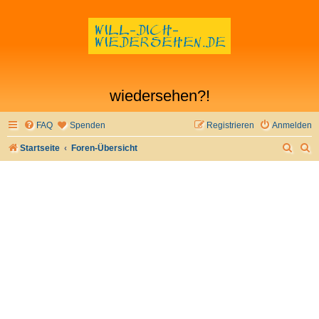
wiedersehen?!
FAQ
Spenden
Registrieren
Anmelden
S
S
Startseite
Foren-Übersicht
u
u
c
c
h
h
e
e