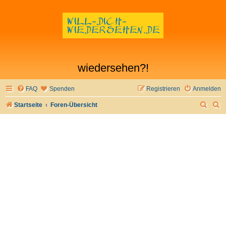
wiedersehen?!
FAQ
Spenden
Registrieren
Anmelden
S
S
Startseite
Foren-Übersicht
u
u
c
c
h
h
e
e