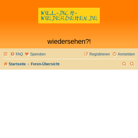
wiedersehen?!
FAQ
Spenden
Registrieren
Anmelden
S
S
Startseite
Foren-Übersicht
u
u
c
c
h
h
e
e