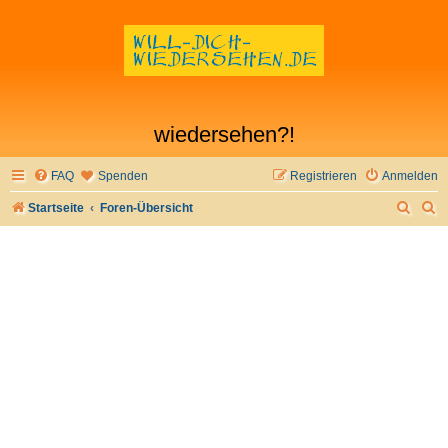
wiedersehen?!
FAQ
Spenden
Registrieren
Anmelden
S
S
Startseite
Foren-Übersicht
u
u
c
c
h
h
e
e