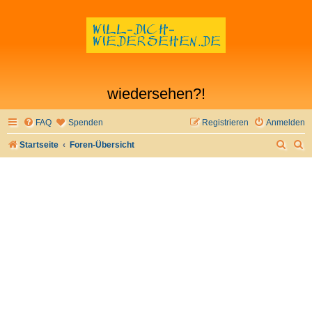
wiedersehen?!
FAQ
Spenden
Registrieren
Anmelden
S
S
Startseite
Foren-Übersicht
u
u
c
c
h
h
e
e