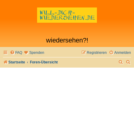
wiedersehen?!
FAQ
Spenden
Registrieren
Anmelden
S
S
Startseite
Foren-Übersicht
u
u
c
c
h
h
e
e