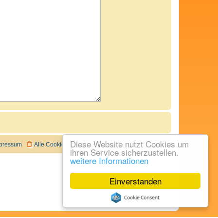
Diese Website nutzt Cookies um
pressum
Alle Cookies löschen
Alle Zeiten sind
UTC+02:00
ihren Service sicherzustellen.
weitere Informationen
Einverstanden