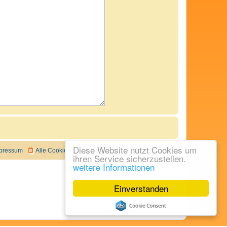
Diese Website nutzt Cookies um
pressum
Alle Cookies löschen
Alle Zeiten sind
UTC+02:00
ihren Service sicherzustellen.
weitere Informationen
Einverstanden