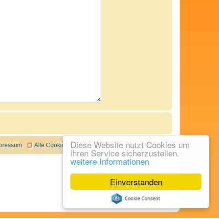
Diese Website nutzt Cookies um
pressum
Alle Cookies löschen
Alle Zeiten sind
UTC+02:00
ihren Service sicherzustellen.
weitere Informationen
Einverstanden