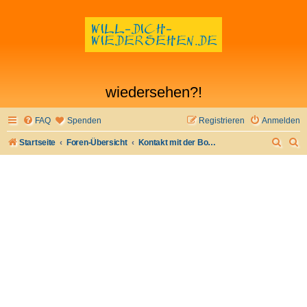
wiedersehen?!
FAQ
Spenden
Registrieren
Anmelden
S
S
Startseite
Foren-Übersicht
Kontakt mit der Board-Administration aufnehmen
u
u
c
c
h
h
e
e