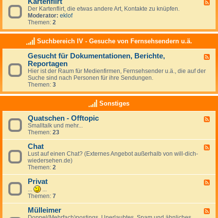
Kartenflirt
U
F
i
r
Der Kartenflirt, die etwas andere Art, Kontakte zu knüpfen.
e
e
l
Moderator:
eklof
e
b
a
Themen:
2
d
e
u
-
b
K
Suchbereich IV - Gesuche von Fernsehsendern u.ä.
s
a
f
r
Gesucht für Dokumentationen, Berichte,
l
F
t
i
Reportagen
e
e
r
e
n
Hier ist der Raum für Medienfirmen, Fernsehsender u.ä., die auf der
t
d
f
Suche sind nach Personen für ihre Sendungen.
,
-
l
Themen:
3
M
G
i
i
e
r
Sonstiges
t
s
t
r
u
e
Quatschen - Offtopic
c
F
i
h
Smalltalk und mehr...
e
s
t
Themen:
23
e
e
f
d
n
ü
Chat
-
F
d
r
Q
Lust auf einen Chat? (Externes Angebot außerhalb von will-dich-
e
e
D
u
wiedersehen.de)
e
o
a
Themen:
2
d
k
t
-
u
s
Privat
C
F
m
c
h
e
...
...
e
h
a
e
Themen:
7
n
e
t
d
t
n
-
Mülleimer
F
a
-
P
Doppel(Mehrfach)postings, Unerlaubtes, Spam und ähnliches
e