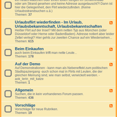
s
.
e
oder am Strand gesehen und keine Adresse ausgetauscht?! Dann ist
e
t
i
s
hier die Gelegenheit, den Flirt wiederzufinden. (Keine
d
r
m
t
Urlaubsstrandsuchen u.ä.)
-
a
F
Themen:
37
S
ß
l
o
e
u
Urlaubsflirt wiederfinden - Im Urlaub,
m
o
F
g
m
Urlaubsbekanntschaft, Urlaubsbekanntschaften
d
e
z
e
e
e
Heißer Flirt auf der Insel? Mit dem netten Typ aus München (oder
e
r
r
d
Düsseldorf oder Herne oder BadenBaden). Adresse notiert aber leider
u
,
d
-
Zettel verlegt? Hier gehts zur zweiten Chance auf ein Wiedersehen...
g
S
e
U
Themen:
615
o
r
r
n
A
l
Beim Einkaufen
F
n
u
a
auch beim Einkaufen trifft man nette Leute...
e
e
t
u
Themen:
178
e
,
o
b
d
S
b
s
Auf der Demo
-
F
t
a
f
B
Auf Demonstrationen - kann man als Nebeneffekt zum politischen
e
r
h
l
e
Stadtspaziergang -auch schon mal in Flirts mit Leuten, die der
e
a
n
i
i
gleichen Meinung sind, wie man selbst, verwickelt werden. -
d
n
r
m
aok_lerin_mit_katze
-
d
t
E
Themen:
1
A
/
w
i
u
S
i
n
Allgemein
f
F
c
e
k
d
Suchen, die in kein vorhandenes Forum passen.
e
h
d
a
e
Themen:
436
e
w
e
u
r
d
i
r
f
D
Vorschläge
-
F
m
f
e
e
A
Vorschläge für neue Rubriken.
e
m
i
n
m
l
Themen:
19
e
b
n
o
l
d
a