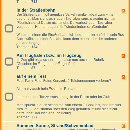
d
Themen:
713
-
e
i
r
in der Straßenbahn
m
F
F
Z
Die Straßenbahn, oft genutzes Verkehrsmittel, ideal zum Flirten
e
l
u
geeignet. Man sieht sich jeden Tag, aber spricht sie/ihn nicht an.
e
i
g
Plötzlich siehst Du sie nicht mehr. Du wartest jeden Tag, aber
d
r
vergebens. Hier eintragen, für "wiederfinden straßenbahn".
-
t
i
v
Was dem einen die Straßenbahn ist dem anderen natürlich sein Bus.
n
o
Auch während einer Busfahrt kann dem einen oder der anderen
d
n
jemand begegnen...
e
A
Themen:
134
r
u
S
t
Am Flughafen bzw. im Flugzeug
t
F
o
r
Im Zug gibt es ja schon lange, also nun auch die Rubrik
e
z
a
"Gesehen im Flieger oder Flughafen"
e
u
ß
Themen:
87
d
A
e
-
u
n
auf einem Fest
A
F
t
b
m
Fest, Party, Fete, Feier, Konzert...? Telefonnummer verloren?
e
o
a
F
e
,
h
l
Alternativ auch bein Essen im Restaurant...
d
a
n
u
-
u
g
oder bei einer Tanzveranstaltung, in der Disco oder im Club ...
a
f
h
u
d
a
Man spricht ja auch schon mal von einem Fußballfest, insofern wer
f
e
f
sich im Fußballstadion über den Weg gelaufen ist und sich nicht
e
r
e
getraut hat, der ist hier auch richtig
i
L
n
Themen:
337
n
a
b
e
n
z
Sommer, Sonne, Strand/Schwimmbad
m
F
d
w
F
ein nettes Mädchen oder einen tollen Jungen im Schwimmbad
e