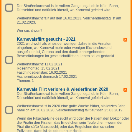
f
t
v
-
t
l
,
a
Der Straßenkarneval ist in vollem Gange, egal ob in Köln, Bonn,
K
s
i
U
l
Düsseldorf und natürlich überall, wo Karneval gefeiert wird.
a
c
r
r
s
r
h
t
l
f
Weiberfastnacht fällt auf den 16.02.2023, Veilchendienstag ist am
n
a
w
a
l
21.02.2023.
e
f
i
u
i
v
t
e
b
r
Wer sucht wen?
a
w
d
s
t
l
i
e
b
w
Karnevalsflirt gesucht - 2021
s
F
e
r
e
i
f
2021 wird wohl als eines der wenigen Jahre in die Annalen
e
d
f
k
e
l
eingehen, wo Karneval mehr oder weniger flächendeckend
e
e
i
a
d
i
ausgefallen ist, Corona und den damit einhergehenden
d
r
n
n
e
r
Beschränkungen im gesellschaftlichen Leben sei es gedankt.
-
f
d
n
r
t
K
i
e
t
f
w
Weiberfastnacht: 11.02.2021
a
n
n
s
i
i
Rosenmontag: 15.02.2021
r
d
2
c
n
e
Faschingsdienstag: 16.02.2021
n
e
0
h
d
d
Aschermittwoch demnach 17.02.2021
e
n
2
a
e
e
Themen:
1
v
2
5
f
n
r
a
0
t
2
f
Karnevals Flirt verloren & wiederfinden 2020
l
F
2
e
0
i
s
Der Straßenkarneval ist in vollem Gange, egal ob in Köln, Bonn,
e
6
n
2
n
f
Düsseldorf und natürlich überall, wo Karneval gefeiert wird.
e
4
d
l
d
e
i
Weiberfastnacht ist in 2020 eine guite Woche früher, als letztes Jahr,
-
n
r
nämlich am 20.02.2020, Veilchendienstag fällt auf den 25.03.2019.
K
2
t
a
0
g
Wenn die Pikachu-Bine gesucht wird oder der Patient den Doktor oder
r
2
e
die Piratin den Piraten, das Engelchen sein Teufelchen - wenn der
n
3
s
Pirat die süße Maus sucht, oder das Engelchen den scharfen
e
u
Polizisten, dann ist sie oder er hier richtig.
v