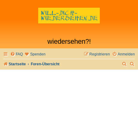
wiedersehen?!
FAQ
Spenden
Registrieren
Anmelden
S
S
Startseite
Foren-Übersicht
u
u
c
c
h
h
e
e