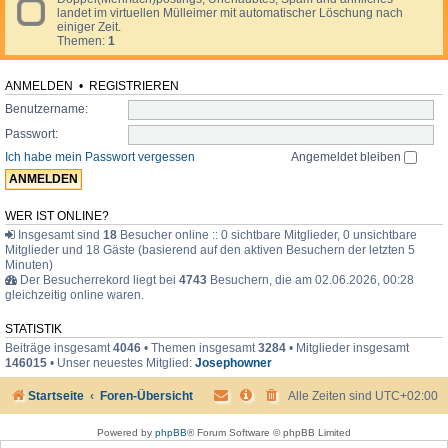
t
O
r
landet im virtuellen Mülleimer mit automatischer Löschung nach
e
i
f
i
einiger Zeit.
d
o
f
v
Themen:
1
-
n
t
a
M
e
o
t
ü
n
p
l
ANMELDEN
•
REGISTRIEREN
,
i
l
B
c
Benutzername:
e
e
i
r
Passwort:
m
i
e
Ich habe mein Passwort vergessen
Angemeldet bleiben
c
r
h
t
e
,
WER IST ONLINE?
R
Insgesamt sind
18
Besucher online :: 0 sichtbare Mitglieder, 0 unsichtbare
e
Mitglieder und 18 Gäste (basierend auf den aktiven Besuchern der letzten 5
p
Minuten)
o
Der Besucherrekord liegt bei
4743
Besuchern, die am 02.06.2026, 00:28
r
gleichzeitig online waren.
t
a
g
STATISTIK
e
Beiträge insgesamt
4046
• Themen insgesamt
3284
• Mitglieder insgesamt
n
146015
• Unser neuestes Mitglied:
Josephowner
Startseite
Foren-Übersicht
Alle Zeiten sind
UTC+02:00
Powered by
phpBB
® Forum Software © phpBB Limited