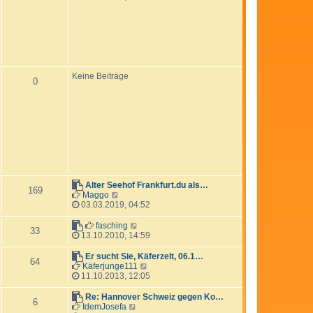
u
e
s
t
e
r
B
e
Keine Beiträge
0
i
t
r
a
g
Alter Seehof Frankfurt.du als…
169
N
Maggo
e
03.03.2019, 04:52
u
e
N
fasching
33
s
e
13.10.2010, 14:59
t
u
e
e
Er sucht Sie, Käferzelt, 06.1…
64
r
s
N
Käferjunge111
B
t
e
11.10.2013, 12:05
e
e
u
i
r
e
Re: Hannover Schweiz gegen Ko…
6
t
B
s
N
IdemJosefa
r