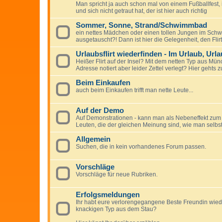
Man spricht ja auch schon mal von einem Fußballfest, 
und sich nicht getraut hat, der ist hier auch richtig
Sommer, Sonne, Strand/Schwimmbad
ein nettes Mädchen oder einen tollen Jungen im Sc
ausgetauscht?! Dann ist hier die Gelegenheit, den Fli
Urlaubsflirt wiederfinden - Im Urlaub, Ur
Heißer Flirt auf der Insel? Mit dem netten Typ aus M
Adresse notiert aber leider Zettel verlegt? Hier gehts
Beim Einkaufen
auch beim Einkaufen trifft man nette Leute...
Auf der Demo
Auf Demonstrationen - kann man als Nebeneffekt zum p
Leuten, die der gleichen Meinung sind, wie man selbst
Allgemein
Suchen, die in kein vorhandenes Forum passen.
Vorschläge
Vorschläge für neue Rubriken.
Erfolgsmeldungen
Ihr habt eure verlorengegangene Beste Freundin wie
knackigen Typ aus dem Stau?