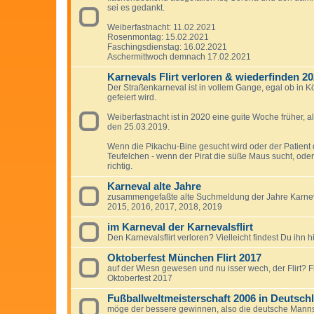
sei es gedankt.
Weiberfastnacht: 11.02.2021
Rosenmontag: 15.02.2021
Faschingsdienstag: 16.02.2021
Aschermittwoch demnach 17.02.2021
Karnevals Flirt verloren & wiederfinden 2
Der Straßenkarneval ist in vollem Gange, egal ob in K
gefeiert wird.
Weiberfastnacht ist in 2020 eine guite Woche früher, al
den 25.03.2019.
Wenn die Pikachu-Bine gesucht wird oder der Patient 
Teufelchen - wenn der Pirat die süße Maus sucht, oder 
richtig.
Karneval alte Jahre
zusammengefaßte alte Suchmeldung der Jahre Karneva
2015, 2016, 2017, 2018, 2019
im Karneval der Karnevalsflirt
Den Karnevalsflirt verloren? Vielleicht findest Du ihn 
Oktoberfest München Flirt 2017
auf der Wiesn gewesen und nu isser wech, der Flirt? Fli
Oktoberfest 2017
Fußballweltmeisterschaft 2006 in Deutsch
möge der bessere gewinnen, also die deutsche Mannsc