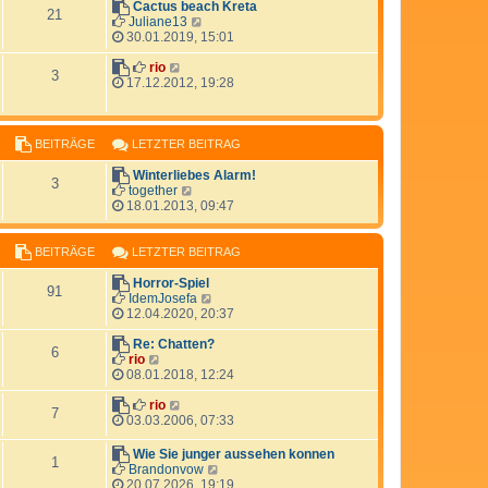
e
Cactus beach Kreta
g
i
21
N
s
Juliane13
t
e
t
30.01.2019, 15:01
r
u
e
a
N
e
r
rio
g
3
e
s
B
17.12.2012, 19:28
u
t
e
e
e
i
s
r
t
t
B
r
BEITRÄGE
LETZTER BEITRAG
e
e
a
r
i
g
Winterliebes Alarm!
3
B
t
N
together
e
r
e
18.01.2013, 09:47
i
a
u
t
g
e
r
s
BEITRÄGE
LETZTER BEITRAG
a
t
g
e
Horror-Spiel
91
r
N
IdemJosefa
B
e
12.04.2020, 20:37
e
u
i
e
Re: Chatten?
6
t
N
s
rio
r
e
t
08.01.2018, 12:24
a
u
e
g
e
N
r
rio
7
s
e
B
03.03.2006, 07:33
t
u
e
e
e
i
Wie Sie junger aussehen konnen
1
r
s
t
N
Brandonvow
B
t
r
e
20.07.2026, 19:19