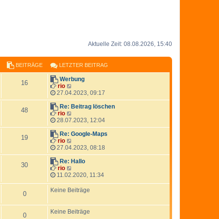
Aktuelle Zeit: 08.08.2026, 15:40
BEITRÄGE
LETZTER BEITRAG
Werbung
16
N
rio
e
27.04.2023, 09:17
u
e
Re: Beitrag löschen
48
s
N
rio
t
e
28.07.2023, 12:04
e
u
r
e
Re: Google-Maps
19
B
s
N
rio
e
t
e
27.04.2023, 08:18
i
e
u
t
r
e
Re: Hallo
30
r
B
s
N
rio
a
e
t
e
11.02.2020, 11:34
g
i
e
u
t
r
e
Keine Beiträge
0
r
B
s
a
e
t
g
i
e
Keine Beiträge
0
t
r