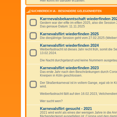
Hier könnt Ihr darüber erzählen.
SUCHBEREICH IA - BESONDERE GELEGENHEITEN
Karrnevalsbekanntschaft wiederfinden 20
Gestern war der elfte im elften 2025, also die Session
Das genaue Datum: 11.11.2025
Karnevalsflirt wiederfinden 2025
Die diesjährige Session geht vom 27.02.2025 (Weiberf
Karnevalsflirt wiederfinden 2024
Weiberfastnacht ist dieses Jahr recht früh, somit die S
13.02.2024.
Die Nacht durchgetanzt und keine Nummern ausgetau
Karnevalsflirt wiederfinden 2023
Das erste Jahr nach den Beschränkungen durch Coron
Kneipen in Köln geschlossen.
Der Straßenkarneval ist in vollem Gange, egal ob in Kö
wird.
Weiberfastnacht fällt auf den 16.02.2023, Veilchendie
Wer sucht wen?
Karnevalsflirt gesucht - 2021
2021 wird wohl als eines der wenigen Jahre in die A
flächendeckend ausgefallen ist, Corona und den dam