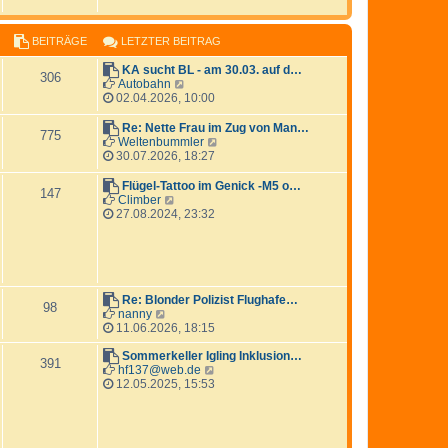
r
B
a
e
g
i
BEITRÄGE
LETZTER BEITRAG
t
r
KA sucht BL - am 30.03. auf d…
306
a
N
Autobahn
g
e
02.04.2026, 10:00
u
e
Re: Nette Frau im Zug von Man…
775
s
N
Weltenbummler
t
e
30.07.2026, 18:27
e
u
r
e
Flügel-Tattoo im Genick -M5 o…
147
B
s
N
Climber
e
t
e
27.08.2024, 23:32
i
e
u
t
r
e
r
B
s
a
e
t
g
i
e
t
r
Re: Blonder Polizist Flughafe…
98
r
B
N
nanny
a
e
e
11.06.2026, 18:15
g
i
u
t
e
Sommerkeller Igling Inklusion…
391
r
s
N
hf137@web.de
a
t
e
12.05.2025, 15:53
g
e
u
r
e
B
s
e
t