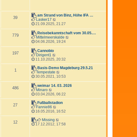
i
e
t
r
r
B
a
e
am Strand von Binz, Höhe IFA …
39
g
i
N
Lasker17
t
e
21.09.2025, 21:27
r
u
a
e
Reisebekanntschaft vom 30.05.…
779
g
s
N
Mittelmeerskalde
t
e
04.06.2026, 19:24
e
u
r
e
Cannobio
197
B
s
N
Dirigent1
e
t
e
11.10.2025, 20:32
i
e
u
t
r
e
Basis-Demo Magdeburg 29.5.21
1
r
B
s
N
Tempestate
a
e
t
e
30.05.2021, 10:53
g
i
e
u
t
r
e
weimar 14. 03. 2026
486
r
B
s
N
Minaro
a
e
t
e
03.04.2026, 06:22
g
i
e
u
t
r
e
Fußballstadion
27
r
B
s
N
Fannie86
a
e
t
e
16.05.2016, 16:52
g
i
e
u
t
r
e
N
Missing
12
r
B
s
e
17.12.2012, 17:58
a
e
t
u
g
i
e
e
t
r
s