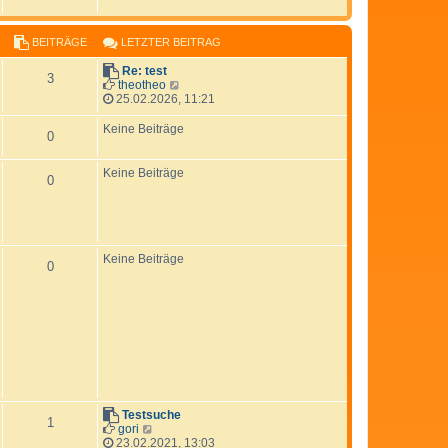
r
B
t
a
e
e
g
i
r
BEITRÄGE
LETZTER BEITRAG
t
B
r
e
Re: test
3
a
i
N
theotheo
g
t
e
25.02.2026, 11:21
r
u
a
e
Keine Beiträge
0
g
s
t
e
Keine Beiträge
0
r
B
e
i
t
r
Keine Beiträge
0
a
g
Testsuche
1
N
gori
e
23.02.2021, 13:03