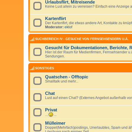
Urlaubsflirt, Mitreisende
Keine Lust allein zu verreisen? Einfach eine Anzeige
Kartenflirt
Der Kartenflirt, die etwas andere Art, Kontakte zu knüp
Moderator:
eklof
SUCHBEREICH IV - GESUCHE VON FERNSEHSENDERN U.Ä.
Gesucht für Dokumentationen, Berichte, 
Hier ist der Raum für Medienfirmen, Fernsehsender u.ä
Sendungen.
SONSTIGES
Quatschen - Offtopic
Smalltalk und mehr...
Chat
Lust auf einen Chat? (Externes Angebot außerhalb von
Privat
...
...
Mülleimer
Doppel(Mehrfach)postings, Unerlaubtes, Spam und ähnl
Löschung nach einiger Zeit.