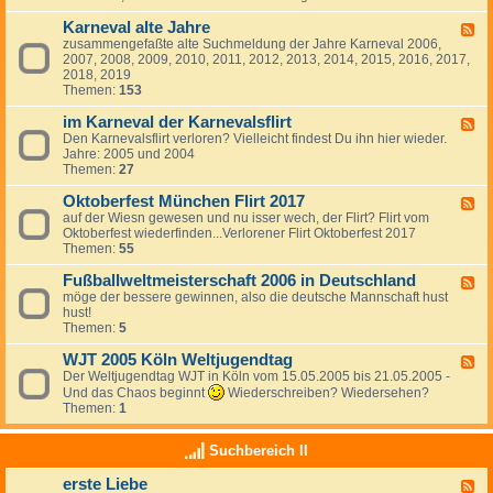
c
a
h
Karneval alte Jahre
l
F
t
s
zusammengefaßte alte Suchmeldung der Jahre Karneval 2006,
e
-
F
2007, 2008, 2009, 2010, 2011, 2012, 2013, 2014, 2015, 2016, 2017,
e
2
l
2018, 2019
d
0
i
Themen:
153
-
2
r
K
1
t
im Karneval der Karnevalsflirt
a
F
v
r
Den Karnevalsflirt verloren? Vielleicht findest Du ihn hier wieder.
e
e
n
Jahre: 2005 und 2004
e
r
e
Themen:
27
d
l
v
-
o
a
Oktoberfest München Flirt 2017
i
F
r
l
m
auf der Wiesn gewesen und nu isser wech, der Flirt? Flirt vom
e
e
a
K
Oktoberfest wiederfinden...Verlorener Flirt Oktoberfest 2017
e
n
l
a
Themen:
55
d
&
t
r
-
w
e
n
Fußballweltmeisterschaft 2006 in Deutschland
O
F
i
J
e
k
möge der bessere gewinnen, also die deutsche Mannschaft hust
e
e
a
v
t
hust!
e
d
h
a
o
Themen:
5
d
e
r
l
b
-
r
e
d
e
WJT 2005 Köln Weltjugendtag
F
F
f
e
r
u
Der Weltjugendtag WJT in Köln vom 15.05.2005 bis 21.05.2005 -
e
i
r
f
ß
e
Und das Chaos beginnt
Wiederschreiben? Wiedersehen?
n
K
e
b
d
Themen:
1
d
a
s
a
-
e
r
t
l
W
n
n
M
Suchbereich II
l
J
2
e
ü
w
T
0
v
n
e
erste Liebe
2
F
2
a