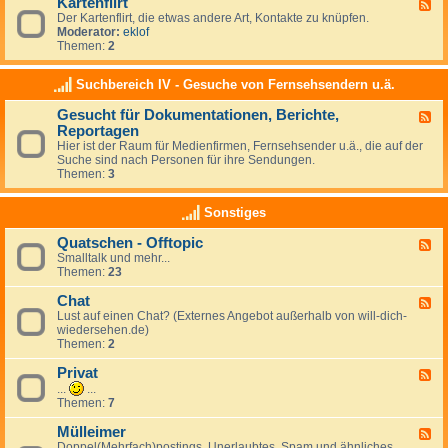
Kartenflirt
U
F
i
r
Der Kartenflirt, die etwas andere Art, Kontakte zu knüpfen.
e
e
l
Moderator:
eklof
e
b
a
Themen:
2
d
e
u
-
b
K
Suchbereich IV - Gesuche von Fernsehsendern u.ä.
s
a
f
r
Gesucht für Dokumentationen, Berichte,
l
F
t
i
Reportagen
e
e
r
e
n
Hier ist der Raum für Medienfirmen, Fernsehsender u.ä., die auf der
t
d
f
Suche sind nach Personen für ihre Sendungen.
,
-
l
Themen:
3
M
G
i
i
e
r
Sonstiges
t
s
t
r
u
e
Quatschen - Offtopic
c
F
i
h
Smalltalk und mehr...
e
s
t
Themen:
23
e
e
f
d
n
ü
Chat
-
F
d
r
Q
Lust auf einen Chat? (Externes Angebot außerhalb von will-dich-
e
e
D
u
wiedersehen.de)
e
o
a
Themen:
2
d
k
t
-
u
s
Privat
C
F
m
c
h
e
...
...
e
h
a
e
Themen:
7
n
e
t
d
t
n
-
Mülleimer
F
a
-
P
Doppel(Mehrfach)postings, Unerlaubtes, Spam und ähnliches
e