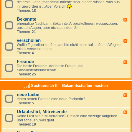
c
l
0
die erste Liebe, manchmal möchte man ja doch wissen, was aus
e
0
l
h
t
0
e
ihr geworden ist...Aber Vorsicht
s
e
m
5
d
Themen:
18
f
n
e
K
-
l
F
i
ö
e
Bekannte
F
i
l
s
l
r
ehemalige Nachbarn, Bekannte, Arbeitskollegen, weggezogen,
e
r
i
t
n
s
aus den Augen, aber nicht aus dem Sinn.
e
t
r
e
W
t
Themen:
21
d
t
r
e
e
-
2
s
l
L
verschollen
B
F
0
c
t
i
e
Wollte Zigaretten kaufen, tauchte nicht mehr auf; auf dem Weg zur
e
1
h
j
e
k
Arbeit verschollen; etc...
e
7
a
u
b
a
Themen:
4
d
f
g
e
n
-
t
e
n
Freunde
v
F
2
n
t
e
Die beste Freundin, der beste Freund, die
e
0
d
e
r
Sandkastenfreundschaft.
e
0
t
s
Themen:
25
d
6
a
c
-
i
g
h
F
n
Suchbereich III - Bekanntschaften machen
o
r
D
l
e
e
neue Liebe
l
F
u
u
e
einen neuen Partner, eine neue Partnerin?
e
n
t
n
Themen:
5
e
d
s
d
e
c
Urlaubsflirt, Mitreisende
-
F
h
n
Keine Lust allein zu verreisen? Einfach eine Anzeige aufgeben
e
l
e
und schauen, was geht.
e
a
u
Themen:
18
d
n
e
-
d
L