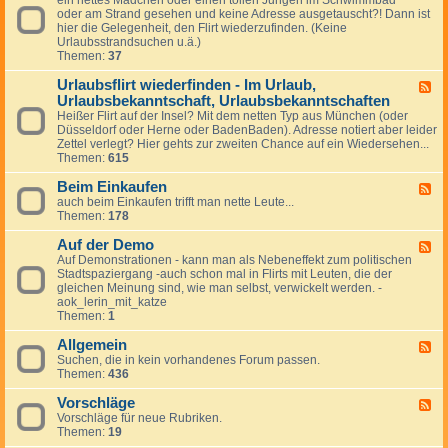
s
.
e
oder am Strand gesehen und keine Adresse ausgetauscht?! Dann ist
e
t
i
s
hier die Gelegenheit, den Flirt wiederzufinden. (Keine
d
r
m
t
Urlaubsstrandsuchen u.ä.)
-
a
F
Themen:
37
S
ß
l
o
e
u
Urlaubsflirt wiederfinden - Im Urlaub,
m
o
F
g
m
Urlaubsbekanntschaft, Urlaubsbekanntschaften
d
e
z
e
e
e
Heißer Flirt auf der Insel? Mit dem netten Typ aus München (oder
e
r
r
d
Düsseldorf oder Herne oder BadenBaden). Adresse notiert aber leider
u
,
d
-
Zettel verlegt? Hier gehts zur zweiten Chance auf ein Wiedersehen...
g
S
e
U
Themen:
615
o
r
r
n
A
l
Beim Einkaufen
F
n
u
a
auch beim Einkaufen trifft man nette Leute...
e
e
t
u
Themen:
178
e
,
o
b
d
S
b
s
Auf der Demo
-
F
t
a
f
B
Auf Demonstrationen - kann man als Nebeneffekt zum politischen
e
r
h
l
e
Stadtspaziergang -auch schon mal in Flirts mit Leuten, die der
e
a
n
i
i
gleichen Meinung sind, wie man selbst, verwickelt werden. -
d
n
r
m
aok_lerin_mit_katze
-
d
t
E
Themen:
1
A
/
w
i
u
S
i
n
Allgemein
f
F
c
e
k
d
Suchen, die in kein vorhandenes Forum passen.
e
h
d
a
e
Themen:
436
e
w
e
u
r
d
i
r
f
D
Vorschläge
-
F
m
f
e
e
A
Vorschläge für neue Rubriken.
e
m
i
n
m
l
Themen:
19
e
b
n
o
l
d
a