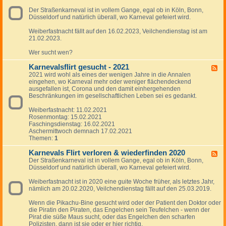
f
t
v
-
t
l
,
a
Der Straßenkarneval ist in vollem Gange, egal ob in Köln, Bonn,
K
s
i
U
l
Düsseldorf und natürlich überall, wo Karneval gefeiert wird.
a
c
r
r
s
r
h
t
l
f
Weiberfastnacht fällt auf den 16.02.2023, Veilchendienstag ist am
n
a
w
a
l
21.02.2023.
e
f
i
u
i
v
t
e
b
r
Wer sucht wen?
a
w
d
s
t
l
i
e
b
w
Karnevalsflirt gesucht - 2021
s
F
e
r
e
i
f
2021 wird wohl als eines der wenigen Jahre in die Annalen
e
d
f
k
e
l
eingehen, wo Karneval mehr oder weniger flächendeckend
e
e
i
a
d
i
ausgefallen ist, Corona und den damit einhergehenden
d
r
n
n
e
r
Beschränkungen im gesellschaftlichen Leben sei es gedankt.
-
f
d
n
r
t
K
i
e
t
f
w
Weiberfastnacht: 11.02.2021
a
n
n
s
i
i
Rosenmontag: 15.02.2021
r
d
2
c
n
e
Faschingsdienstag: 16.02.2021
n
e
0
h
d
d
Aschermittwoch demnach 17.02.2021
e
n
2
a
e
e
Themen:
1
v
2
5
f
n
r
a
0
t
2
f
Karnevals Flirt verloren & wiederfinden 2020
l
F
2
e
0
i
s
Der Straßenkarneval ist in vollem Gange, egal ob in Köln, Bonn,
e
6
n
2
n
f
Düsseldorf und natürlich überall, wo Karneval gefeiert wird.
e
4
d
l
d
e
i
Weiberfastnacht ist in 2020 eine guite Woche früher, als letztes Jahr,
-
n
r
nämlich am 20.02.2020, Veilchendienstag fällt auf den 25.03.2019.
K
2
t
a
0
g
Wenn die Pikachu-Bine gesucht wird oder der Patient den Doktor oder
r
2
e
die Piratin den Piraten, das Engelchen sein Teufelchen - wenn der
n
3
s
Pirat die süße Maus sucht, oder das Engelchen den scharfen
e
u
Polizisten, dann ist sie oder er hier richtig.
v