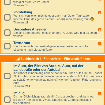
i
n
was gibt es neues im Forum.
e
s
r
Themen:
14
e
e
e
d
g
Vorstellung
-
F
u
N
Wer sich vorstellen möchte oder auch nur "Guten Tag" sagen
e
n
e
e
möchte, kann das gerne hier tun. Jede(r) kann, keine(r) muß
g
u
d
Themen:
11
e
e
-
n
s
V
Besondere Anzeigen
F
,
,
o
Die eine oder andere "einfach andere" Anzeige wird hier ab sofort
e
K
N
r
verlinkt.
e
r
e
s
d
i
w
t
Testforum
-
F
t
s
e
B
Hier kann nach Herzenslust getestet werden! Automatische
e
i
l
e
Löschung nach vierzehn Tagen.
e
k
l
s
d
,
u
o
-
L
n
Suchbereich I - Flirt verloren- Flirt wiederfinden
n
T
o
g
d
e
b
im Auto, der Flirt von Auto zu Auto, auf der
e
F
s
r
Landstraße oder der Autobahn
e
t
e
e
f
Ihr standet stundenlang nebeneinander in Euren Autos im Stau, hattet
A
d
o
Blickkontakt, aber leider keine Adresse ausgetauscht? Und dann wars
n
-
r
zu spät für eine Kontaktaufnahme? Hier geht's zu den Flirts rund ums
z
i
u
Auto.
e
m
m
Themen:
264
i
A
g
u
im Zug
F
e
t
Du hast Dich nicht getraut sie (ihn) anzusprechen und dann war
e
n
o
sie weg? Hier gibts die zweite Chance, die Zugbekanntschaft
e
,
wiederfinden...
d