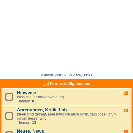
Aktuelle Zeit: 07.08.2026, 09:53
Forum & Allgemeines
Hinweise
F
Infos zur Forumsverwendung
e
Themen:
8
e
d
Anregungen, Kritik, Lob
-
F
H
Ideen sind gefragt, aber natürlich auch Kritik, damit das Forum
e
i
immer besser wird.
e
n
Themen:
13
d
w
-
e
Neues, News
A
F