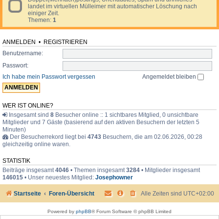
t
O
r
landet im virtuellen Mülleimer mit automatischer Löschung nach
e
i
f
i
einiger Zeit.
d
o
f
v
Themen:
1
-
n
t
a
M
e
o
t
ü
n
p
l
ANMELDEN
•
REGISTRIEREN
,
i
l
B
c
Benutzername:
e
e
i
r
Passwort:
m
i
e
Ich habe mein Passwort vergessen
Angemeldet bleiben
c
r
h
t
e
,
WER IST ONLINE?
R
Insgesamt sind
8
Besucher online :: 1 sichtbares Mitglied, 0 unsichtbare
e
Mitglieder und 7 Gäste (basierend auf den aktiven Besuchern der letzten 5
p
Minuten)
o
Der Besucherrekord liegt bei
4743
Besuchern, die am 02.06.2026, 00:28
r
gleichzeitig online waren.
t
a
g
STATISTIK
e
Beiträge insgesamt
4046
• Themen insgesamt
3284
• Mitglieder insgesamt
n
146015
• Unser neuestes Mitglied:
Josephowner
Startseite
Foren-Übersicht
Alle Zeiten sind
UTC+02:00
Powered by
phpBB
® Forum Software © phpBB Limited