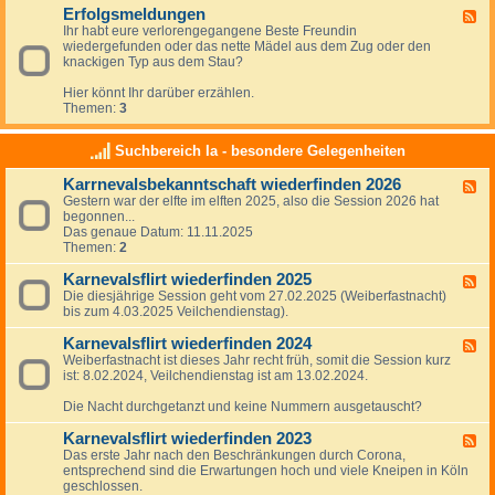
d
g
Erfolgsmeldungen
-
d
F
e
e
V
Ihr habt eure verlorengegangene Beste Freundin
e
n
m
o
wiedergefunden oder das nette Mädel aus dem Zug oder den
e
-
e
r
knackigen Typ aus dem Stau?
d
I
i
s
-
m
n
c
Hier könnt Ihr darüber erzählen.
E
U
h
Themen:
3
r
r
l
f
l
ä
o
a
Suchbereich Ia - besondere Gelegenheiten
g
l
u
e
g
b
Karrnevalsbekanntschaft wiederfinden 2026
F
s
,
Gestern war der elfte im elften 2025, also die Session 2026 hat
e
m
U
begonnen...
e
e
r
Das genaue Datum: 11.11.2025
d
l
l
Themen:
2
-
d
a
K
u
u
Karnevalsflirt wiederfinden 2025
a
n
F
b
r
g
Die diesjährige Session geht vom 27.02.2025 (Weiberfastnacht)
e
s
r
e
bis zum 4.03.2025 Veilchendienstag).
e
b
n
n
d
e
e
Karnevalsflirt wiederfinden 2024
-
k
F
v
K
a
Weiberfastnacht ist dieses Jahr recht früh, somit die Session kurz
e
a
a
n
ist: 8.02.2024, Veilchendienstag ist am 13.02.2024.
e
l
r
n
d
s
n
t
Die Nacht durchgetanzt und keine Nummern ausgetauscht?
-
b
e
s
K
e
v
c
Karnevalsflirt wiederfinden 2023
a
F
k
a
h
r
Das erste Jahr nach den Beschränkungen durch Corona,
e
a
l
a
n
entsprechend sind die Erwartungen hoch und viele Kneipen in Köln
e
n
s
f
e
geschlossen.
d
n