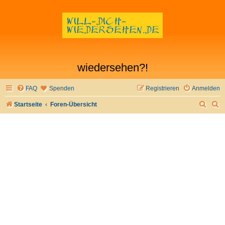
wiedersehen?!
FAQ
Spenden
Registrieren
Anmelden
S
S
Startseite
Foren-Übersicht
u
u
c
c
h
h
e
e