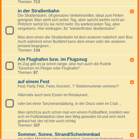
d
Themen:
713
-
e
i
r
in der Straßenbahn
m
F
F
Z
Die Straßenbahn, oft genutzes Verkehrsmittel, ideal zum Flirten
e
l
u
geeignet. Man sieht sich jeden Tag, aber spricht sie/ihn nicht an.
e
i
g
Plötzlich siehst Du sie nicht mehr. Du wartest jeden Tag, aber
d
r
vergebens. Hier eintragen, für "wiederfinden straßenbahn".
-
t
i
v
Was dem einen die Straßenbahn ist dem anderen natürlich sein Bus.
n
o
Auch während einer Busfahrt kann dem einen oder der anderen
d
n
jemand begegnen...
e
A
Themen:
134
r
u
S
t
Am Flughafen bzw. im Flugzeug
t
F
o
r
Im Zug gibt es ja schon lange, also nun auch die Rubrik
e
z
a
"Gesehen im Flieger oder Flughafen"
e
u
ß
Themen:
87
d
A
e
-
u
n
auf einem Fest
A
F
t
b
m
Fest, Party, Fete, Feier, Konzert...? Telefonnummer verloren?
e
o
a
F
e
,
h
l
Alternativ auch bein Essen im Restaurant...
d
a
n
u
-
u
g
oder bei einer Tanzveranstaltung, in der Disco oder im Club ...
a
f
h
u
d
a
Man spricht ja auch schon mal von einem Fußballfest, insofern wer
f
e
f
sich im Fußballstadion über den Weg gelaufen ist und sich nicht
e
r
e
getraut hat, der ist hier auch richtig
i
L
n
Themen:
337
n
a
b
e
n
z
Sommer, Sonne, Strand/Schwimmbad
m
F
d
w
F
ein nettes Mädchen oder einen tollen Jungen im Schwimmbad
e