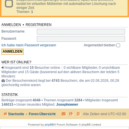
t
O
r
landet im virtuellen Mülleimer mit automatischer Löschung nach
e
i
f
i
einiger Zeit.
d
o
f
v
Themen:
1
-
n
t
a
M
e
o
t
ü
n
p
l
ANMELDEN
•
REGISTRIEREN
,
i
l
B
c
Benutzername:
e
e
i
r
Passwort:
m
i
e
Ich habe mein Passwort vergessen
Angemeldet bleiben
c
r
h
t
e
,
WER IST ONLINE?
R
Insgesamt sind
15
Besucher online :: 0 sichtbare Mitglieder, 0 unsichtbare
e
Mitglieder und 15 Gäste (basierend auf den aktiven Besuchern der letzten 5
p
Minuten)
o
Der Besucherrekord liegt bei
4743
Besuchern, die am 02.06.2026, 00:28
r
gleichzeitig online waren.
t
a
g
STATISTIK
e
Beiträge insgesamt
4046
• Themen insgesamt
3284
• Mitglieder insgesamt
n
146015
• Unser neuestes Mitglied:
Josephowner
Startseite
Foren-Übersicht
Alle Zeiten sind
UTC+02:00
Powered by
phpBB
® Forum Software © phpBB Limited