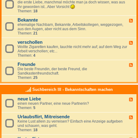
c
l
0
die erste Liebe, manchmal möchte man ja doch wissen, was aus
e
0
l
h
t
0
e
ihr geworden ist...Aber Vorsicht
s
e
m
5
d
Themen:
18
f
n
e
K
-
l
F
i
ö
e
Bekannte
F
i
l
s
l
r
ehemalige Nachbarn, Bekannte, Arbeitskollegen, weggezogen,
e
r
i
t
n
s
aus den Augen, aber nicht aus dem Sinn.
e
t
r
e
W
t
Themen:
21
d
t
r
e
e
-
2
s
l
L
verschollen
B
F
0
c
t
i
e
Wollte Zigaretten kaufen, tauchte nicht mehr auf; auf dem Weg zur
e
1
h
j
e
k
Arbeit verschollen; etc...
e
7
a
u
b
a
Themen:
4
d
f
g
e
n
-
t
e
n
Freunde
v
F
2
n
t
e
Die beste Freundin, der beste Freund, die
e
0
d
e
r
Sandkastenfreundschaft.
e
0
t
s
Themen:
25
d
6
a
c
-
i
g
h
F
n
Suchbereich III - Bekanntschaften machen
o
r
D
l
e
e
neue Liebe
l
F
u
u
e
einen neuen Partner, eine neue Partnerin?
e
n
t
n
Themen:
5
e
d
s
d
e
c
Urlaubsflirt, Mitreisende
-
F
h
n
Keine Lust allein zu verreisen? Einfach eine Anzeige aufgeben
e
l
e
und schauen, was geht.
e
a
u
Themen:
18
d
n
e
-
d
L