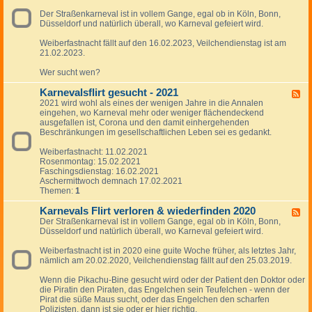
f
t
v
-
t
l
,
a
Der Straßenkarneval ist in vollem Gange, egal ob in Köln, Bonn,
K
s
i
U
l
Düsseldorf und natürlich überall, wo Karneval gefeiert wird.
a
c
r
r
s
r
h
t
l
f
Weiberfastnacht fällt auf den 16.02.2023, Veilchendienstag ist am
n
a
w
a
l
21.02.2023.
e
f
i
u
i
v
t
e
b
r
Wer sucht wen?
a
w
d
s
t
l
i
e
b
w
Karnevalsflirt gesucht - 2021
s
F
e
r
e
i
f
2021 wird wohl als eines der wenigen Jahre in die Annalen
e
d
f
k
e
l
eingehen, wo Karneval mehr oder weniger flächendeckend
e
e
i
a
d
i
ausgefallen ist, Corona und den damit einhergehenden
d
r
n
n
e
r
Beschränkungen im gesellschaftlichen Leben sei es gedankt.
-
f
d
n
r
t
K
i
e
t
f
w
Weiberfastnacht: 11.02.2021
a
n
n
s
i
i
Rosenmontag: 15.02.2021
r
d
2
c
n
e
Faschingsdienstag: 16.02.2021
n
e
0
h
d
d
Aschermittwoch demnach 17.02.2021
e
n
2
a
e
e
Themen:
1
v
2
5
f
n
r
a
0
t
2
f
Karnevals Flirt verloren & wiederfinden 2020
l
F
2
e
0
i
s
Der Straßenkarneval ist in vollem Gange, egal ob in Köln, Bonn,
e
6
n
2
n
f
Düsseldorf und natürlich überall, wo Karneval gefeiert wird.
e
4
d
l
d
e
i
Weiberfastnacht ist in 2020 eine guite Woche früher, als letztes Jahr,
-
n
r
nämlich am 20.02.2020, Veilchendienstag fällt auf den 25.03.2019.
K
2
t
a
0
g
Wenn die Pikachu-Bine gesucht wird oder der Patient den Doktor oder
r
2
e
die Piratin den Piraten, das Engelchen sein Teufelchen - wenn der
n
3
s
Pirat die süße Maus sucht, oder das Engelchen den scharfen
e
u
Polizisten, dann ist sie oder er hier richtig.
v