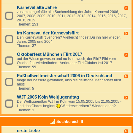
c
a
h
Karneval alte Jahre
l
F
t
s
zusammengefaßte alte Suchmeldung der Jahre Karneval 2006,
e
-
F
2007, 2008, 2009, 2010, 2011, 2012, 2013, 2014, 2015, 2016, 2017,
e
2
l
2018, 2019
d
0
i
Themen:
153
-
2
r
K
1
t
im Karneval der Karnevalsflirt
a
F
v
r
Den Karnevalsflirt verloren? Vielleicht findest Du ihn hier wieder.
e
e
n
Jahre: 2005 und 2004
e
r
e
Themen:
27
d
l
v
-
o
a
Oktoberfest München Flirt 2017
i
F
r
l
m
auf der Wiesn gewesen und nu isser wech, der Flirt? Flirt vom
e
e
a
K
Oktoberfest wiederfinden...Verlorener Flirt Oktoberfest 2017
e
n
l
a
Themen:
55
d
&
t
r
-
w
e
n
Fußballweltmeisterschaft 2006 in Deutschland
O
F
i
J
e
k
möge der bessere gewinnen, also die deutsche Mannschaft hust
e
e
a
v
t
hust!
e
d
h
a
o
Themen:
5
d
e
r
l
b
-
r
e
d
e
WJT 2005 Köln Weltjugendtag
F
F
f
e
r
u
Der Weltjugendtag WJT in Köln vom 15.05.2005 bis 21.05.2005 -
e
i
r
f
ß
e
Und das Chaos beginnt
Wiederschreiben? Wiedersehen?
n
K
e
b
d
Themen:
1
d
a
s
a
-
e
r
t
l
W
n
n
M
Suchbereich II
l
J
2
e
ü
w
T
0
v
n
e
erste Liebe
2
F
2
a