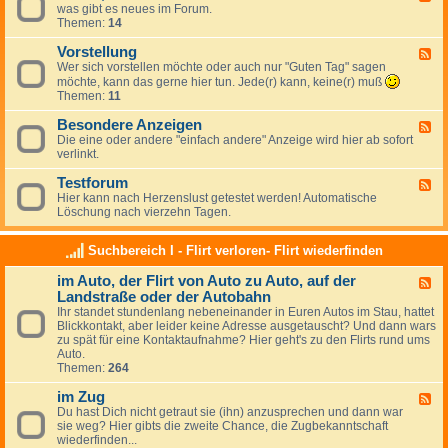
i
n
was gibt es neues im Forum.
e
s
r
Themen:
14
e
e
e
d
g
Vorstellung
-
F
u
N
Wer sich vorstellen möchte oder auch nur "Guten Tag" sagen
e
n
e
e
möchte, kann das gerne hier tun. Jede(r) kann, keine(r) muß
g
u
d
Themen:
11
e
e
-
n
s
V
Besondere Anzeigen
F
,
,
o
Die eine oder andere "einfach andere" Anzeige wird hier ab sofort
e
K
N
r
verlinkt.
e
r
e
s
d
i
w
t
Testforum
-
F
t
s
e
B
Hier kann nach Herzenslust getestet werden! Automatische
e
i
l
e
Löschung nach vierzehn Tagen.
e
k
l
s
d
,
u
o
-
L
n
Suchbereich I - Flirt verloren- Flirt wiederfinden
n
T
o
g
d
e
b
im Auto, der Flirt von Auto zu Auto, auf der
e
F
s
r
Landstraße oder der Autobahn
e
t
e
e
f
Ihr standet stundenlang nebeneinander in Euren Autos im Stau, hattet
A
d
o
Blickkontakt, aber leider keine Adresse ausgetauscht? Und dann wars
n
-
r
zu spät für eine Kontaktaufnahme? Hier geht's zu den Flirts rund ums
z
i
u
Auto.
e
m
m
Themen:
264
i
A
g
u
im Zug
F
e
t
Du hast Dich nicht getraut sie (ihn) anzusprechen und dann war
e
n
o
sie weg? Hier gibts die zweite Chance, die Zugbekanntschaft
e
,
wiederfinden...
d