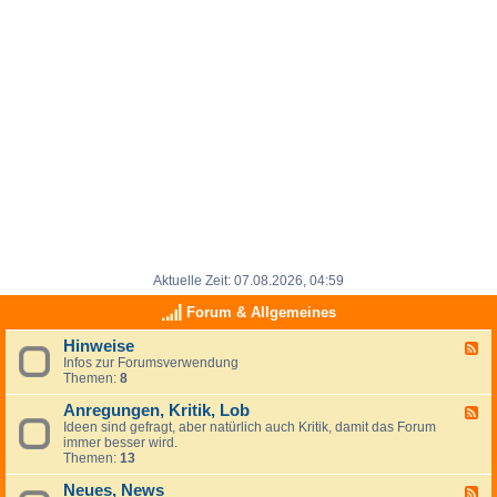
Aktuelle Zeit: 07.08.2026, 04:59
Forum & Allgemeines
Hinweise
F
Infos zur Forumsverwendung
e
Themen:
8
e
d
Anregungen, Kritik, Lob
-
F
H
Ideen sind gefragt, aber natürlich auch Kritik, damit das Forum
e
i
immer besser wird.
e
n
Themen:
13
d
w
-
e
Neues, News
A
F