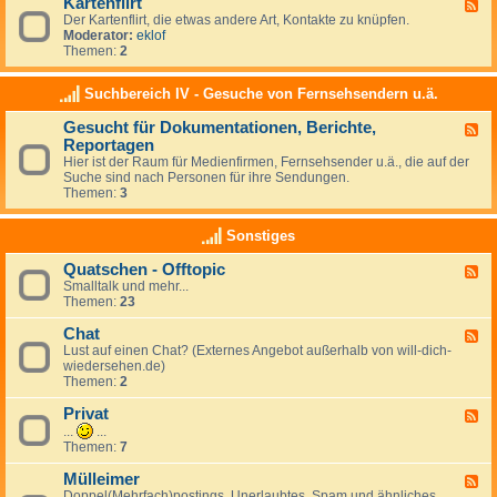
Kartenflirt
U
F
i
r
Der Kartenflirt, die etwas andere Art, Kontakte zu knüpfen.
e
e
l
Moderator:
eklof
e
b
a
Themen:
2
d
e
u
-
b
K
Suchbereich IV - Gesuche von Fernsehsendern u.ä.
s
a
f
r
Gesucht für Dokumentationen, Berichte,
l
F
t
i
Reportagen
e
e
r
e
n
Hier ist der Raum für Medienfirmen, Fernsehsender u.ä., die auf der
t
d
f
Suche sind nach Personen für ihre Sendungen.
,
-
l
Themen:
3
M
G
i
i
e
r
Sonstiges
t
s
t
r
u
e
Quatschen - Offtopic
c
F
i
h
Smalltalk und mehr...
e
s
t
Themen:
23
e
e
f
d
n
ü
Chat
-
F
d
r
Q
Lust auf einen Chat? (Externes Angebot außerhalb von will-dich-
e
e
D
u
wiedersehen.de)
e
o
a
Themen:
2
d
k
t
-
u
s
Privat
C
F
m
c
h
e
...
...
e
h
a
e
Themen:
7
n
e
t
d
t
n
-
Mülleimer
F
a
-
P
Doppel(Mehrfach)postings, Unerlaubtes, Spam und ähnliches
e