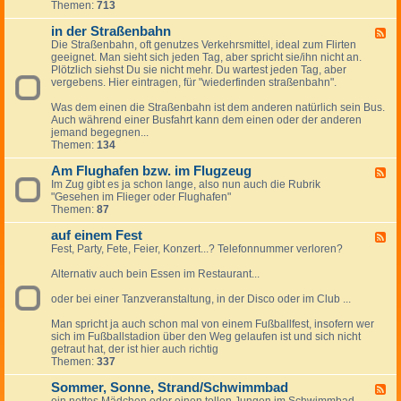
d
Themen:
713
-
e
i
r
in der Straßenbahn
m
F
F
Z
Die Straßenbahn, oft genutzes Verkehrsmittel, ideal zum Flirten
e
l
u
geeignet. Man sieht sich jeden Tag, aber spricht sie/ihn nicht an.
e
i
g
Plötzlich siehst Du sie nicht mehr. Du wartest jeden Tag, aber
d
r
vergebens. Hier eintragen, für "wiederfinden straßenbahn".
-
t
i
v
Was dem einen die Straßenbahn ist dem anderen natürlich sein Bus.
n
o
Auch während einer Busfahrt kann dem einen oder der anderen
d
n
jemand begegnen...
e
A
Themen:
134
r
u
S
t
Am Flughafen bzw. im Flugzeug
t
F
o
r
Im Zug gibt es ja schon lange, also nun auch die Rubrik
e
z
a
"Gesehen im Flieger oder Flughafen"
e
u
ß
Themen:
87
d
A
e
-
u
n
auf einem Fest
A
F
t
b
m
Fest, Party, Fete, Feier, Konzert...? Telefonnummer verloren?
e
o
a
F
e
,
h
l
Alternativ auch bein Essen im Restaurant...
d
a
n
u
-
u
g
oder bei einer Tanzveranstaltung, in der Disco oder im Club ...
a
f
h
u
d
a
Man spricht ja auch schon mal von einem Fußballfest, insofern wer
f
e
f
sich im Fußballstadion über den Weg gelaufen ist und sich nicht
e
r
e
getraut hat, der ist hier auch richtig
i
L
n
Themen:
337
n
a
b
e
n
z
Sommer, Sonne, Strand/Schwimmbad
m
F
d
w
F
ein nettes Mädchen oder einen tollen Jungen im Schwimmbad
e