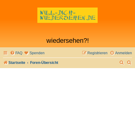
wiedersehen?!
FAQ
Spenden
Registrieren
Anmelden
S
S
Startseite
Foren-Übersicht
u
u
c
c
h
h
e
e