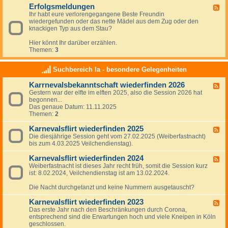
d
g
Erfolgsmeldungen
-
d
F
e
e
V
Ihr habt eure verlorengegangene Beste Freundin
e
n
m
o
wiedergefunden oder das nette Mädel aus dem Zug oder den
e
-
e
r
knackigen Typ aus dem Stau?
d
I
i
s
-
m
n
c
Hier könnt Ihr darüber erzählen.
E
U
h
Themen:
3
r
r
l
f
l
ä
o
a
Suchbereich Ia - besondere Gelegenheiten
g
l
u
e
g
b
Karrnevalsbekanntschaft wiederfinden 2026
F
s
,
Gestern war der elfte im elften 2025, also die Session 2026 hat
e
m
U
begonnen...
e
e
r
Das genaue Datum: 11.11.2025
d
l
l
Themen:
2
-
d
a
K
u
u
Karnevalsflirt wiederfinden 2025
a
n
F
b
r
g
Die diesjährige Session geht vom 27.02.2025 (Weiberfastnacht)
e
s
r
e
bis zum 4.03.2025 Veilchendienstag).
e
b
n
n
d
e
e
Karnevalsflirt wiederfinden 2024
-
k
F
v
K
a
Weiberfastnacht ist dieses Jahr recht früh, somit die Session kurz
e
a
a
n
ist: 8.02.2024, Veilchendienstag ist am 13.02.2024.
e
l
r
n
d
s
n
t
Die Nacht durchgetanzt und keine Nummern ausgetauscht?
-
b
e
s
K
e
v
c
Karnevalsflirt wiederfinden 2023
a
F
k
a
h
r
Das erste Jahr nach den Beschränkungen durch Corona,
e
a
l
a
n
entsprechend sind die Erwartungen hoch und viele Kneipen in Köln
e
n
s
f
e
geschlossen.
d
n