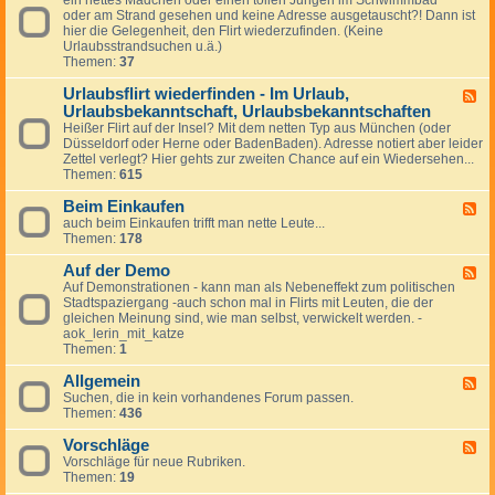
s
.
e
oder am Strand gesehen und keine Adresse ausgetauscht?! Dann ist
e
t
i
s
hier die Gelegenheit, den Flirt wiederzufinden. (Keine
d
r
m
t
Urlaubsstrandsuchen u.ä.)
-
a
F
Themen:
37
S
ß
l
o
e
u
Urlaubsflirt wiederfinden - Im Urlaub,
m
o
F
g
m
Urlaubsbekanntschaft, Urlaubsbekanntschaften
d
e
z
e
e
e
Heißer Flirt auf der Insel? Mit dem netten Typ aus München (oder
e
r
r
d
Düsseldorf oder Herne oder BadenBaden). Adresse notiert aber leider
u
,
d
-
Zettel verlegt? Hier gehts zur zweiten Chance auf ein Wiedersehen...
g
S
e
U
Themen:
615
o
r
r
n
A
l
Beim Einkaufen
F
n
u
a
auch beim Einkaufen trifft man nette Leute...
e
e
t
u
Themen:
178
e
,
o
b
d
S
b
s
Auf der Demo
-
F
t
a
f
B
Auf Demonstrationen - kann man als Nebeneffekt zum politischen
e
r
h
l
e
Stadtspaziergang -auch schon mal in Flirts mit Leuten, die der
e
a
n
i
i
gleichen Meinung sind, wie man selbst, verwickelt werden. -
d
n
r
m
aok_lerin_mit_katze
-
d
t
E
Themen:
1
A
/
w
i
u
S
i
n
Allgemein
f
F
c
e
k
d
Suchen, die in kein vorhandenes Forum passen.
e
h
d
a
e
Themen:
436
e
w
e
u
r
d
i
r
f
D
Vorschläge
-
F
m
f
e
e
A
Vorschläge für neue Rubriken.
e
m
i
n
m
l
Themen:
19
e
b
n
o
l
d
a