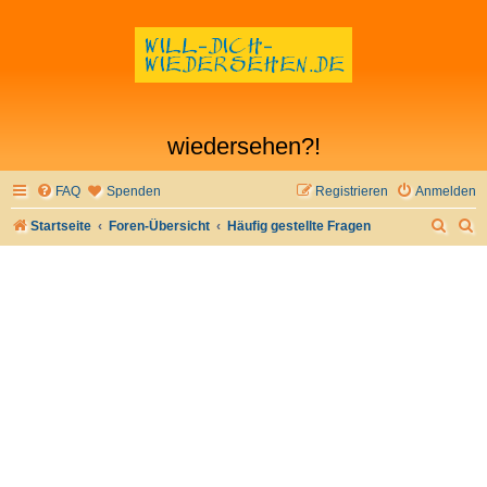
wiedersehen?!
FAQ
Spenden
Registrieren
Anmelden
S
S
Startseite
Foren-Übersicht
Häufig gestellte Fragen
u
u
c
c
h
h
e
e