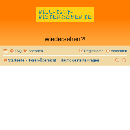
wiedersehen?!
FAQ
Spenden
Registrieren
Anmelden
S
S
Startseite
Foren-Übersicht
Häufig gestellte Fragen
u
u
c
c
h
h
e
e