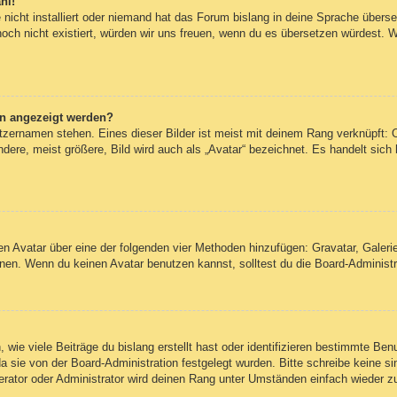
hl!
nicht installiert oder niemand hat das Forum bislang in deine Sprache überset
 noch nicht existiert, würden wir uns freuen, wenn du es übersetzen würdest.
en angezeigt werden?
tzernamen stehen. Eines dieser Bilder ist meist mit deinem Rang verknüpft: O
re, meist größere, Bild wird auch als „Avatar“ bezeichnet. Es handelt sich h
inen Avatar über eine der folgenden vier Methoden hinzufügen: Gravatar, Gale
en. Wenn du keinen Avatar benutzen kannst, solltest du die Board-Administra
wie viele Beiträge du bislang erstellt hast oder identifizieren bestimmte Be
da sie von der Board-Administration festgelegt wurden. Bitte schreibe keine 
erator oder Administrator wird deinen Rang unter Umständen einfach wieder z