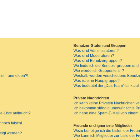
Benutzer-Stufen und Gruppen
Was sind Administratoren?
Was sind Moderatoren?
Was sind Benutzergruppen?
Wo finde ich die Benutzergruppen und w
Wie werde ich Gruppenleiter?
t mehr anmelden?!
Weshalb werden verschiedene Benutzer
Was ist eine Hauptgruppe?
Was bedeutet der „Das Team“-Link auf d
Private Nachrichten
Ich kann keine Privaten Nachrichten ve
Ich bekomme ständig unerwünschte Pri
e-Liste auftaucht?
Ich habe eine Spam-E-Mail von einem M
 noch falsch!
Freunde und ignorierte Mitglieder
Wozu benötige ich die Listen der Freun
zeigt werden?
Wie kann ich Mitglieder zur Liste der F