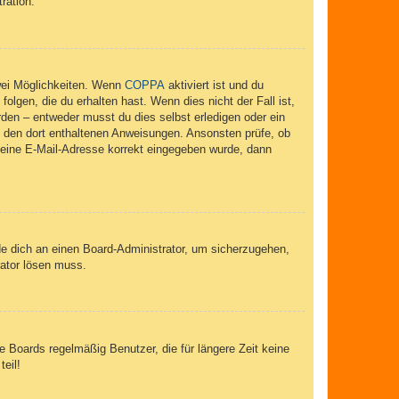
ration.
wei Möglichkeiten. Wenn
COPPA
aktiviert ist und du
lgen, die du erhalten hast. Wenn dies nicht der Fall ist,
rden – entweder musst du dies selbst erledigen oder ein
lge den dort enthaltenen Anweisungen. Ansonsten prüfe, ob
 deine E-Mail-Adresse korrekt eingegeben wurde, dann
de dich an einen Board-Administrator, um sicherzugehen,
rator lösen muss.
 Boards regelmäßig Benutzer, die für längere Zeit keine
eil!