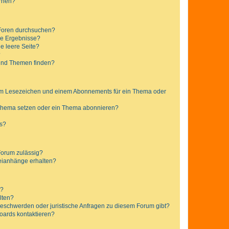
ernen?
 Foren durchsuchen?
ne Ergebnisse?
e leere Seite?
?
 und Themen finden?
nem Lesezeichen und einem Abonnements für ein Thema oder
 Thema setzen oder ein Thema abonnieren?
ts?
Forum zulässig?
teianhänge erhalten?
t?
alten?
 Beschwerden oder juristische Anfragen zu diesem Forum gibt?
Boards kontaktieren?