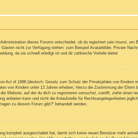
Administration dieses Forums entscheidet, ob du registriert sein musst, um Be
ie Gästen nicht zur Verfügung stehen: zum Beispiel Avatarbilder, Private Nachr
ung, da sie schnell erledigt ist und dir zahlreiche Vorteile bietet.
on Act of 1998 (deutsch: Gesetz zum Schutz der Privatsphäre von Kindern im
Daten von Kindern unter 13 Jahren erheben, hierzu die Zustimmung der Eltern
 die Website, auf der du dich zu registrieren versuchst, zutrifft, ziehe einen
g anbieten kann und nicht die Anlaufstelle für Rechtsangelegenheiten jegliche
nfragen zu diesem Forum gibt?“ behandelt werden.
erung komplett ausgeschaltet hat, damit sich keine neuen Benutzer mehr anm