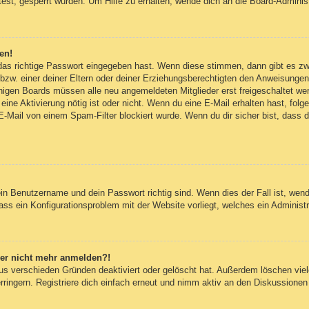
est, gesperrt wurden. Um Hilfe zu erhalten, wende dich an die Board-Administ
en!
 das richtige Passwort eingegeben hast. Wenn diese stimmen, dann gibt es z
bzw. einer deiner Eltern oder deiner Erziehungsberechtigten den Anweisungen fo
inigen Boards müssen alle neu angemeldeten Mitglieder erst freigeschaltet we
ob eine Aktivierung nötig ist oder nicht. Wenn du eine E-Mail erhalten hast, fo
E-Mail von einem Spam-Filter blockiert wurde. Wenn du dir sicher bist, dass
ein Benutzername und dein Passwort richtig sind. Wenn dies der Fall ist, wen
dass ein Konfigurationsproblem mit der Website vorliegt, welches ein Administ
aber nicht mehr anmelden?!
us verschieden Gründen deaktiviert oder gelöscht hat. Außerdem löschen viele
ingern. Registriere dich einfach erneut und nimm aktiv an den Diskussionen t