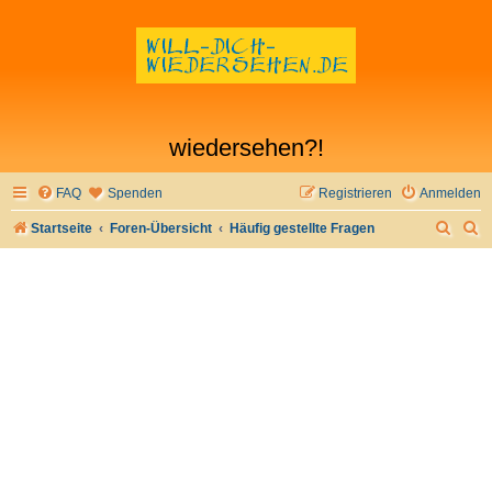
wiedersehen?!
FAQ
Spenden
Registrieren
Anmelden
S
S
Startseite
Foren-Übersicht
Häufig gestellte Fragen
u
u
c
c
h
h
e
e