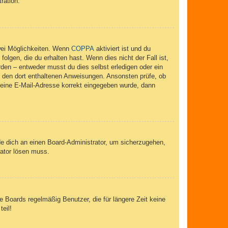
ration.
wei Möglichkeiten. Wenn
COPPA
aktiviert ist und du
lgen, die du erhalten hast. Wenn dies nicht der Fall ist,
rden – entweder musst du dies selbst erledigen oder ein
lge den dort enthaltenen Anweisungen. Ansonsten prüfe, ob
 deine E-Mail-Adresse korrekt eingegeben wurde, dann
de dich an einen Board-Administrator, um sicherzugehen,
rator lösen muss.
 Boards regelmäßig Benutzer, die für längere Zeit keine
eil!