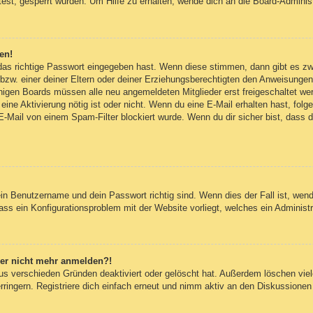
est, gesperrt wurden. Um Hilfe zu erhalten, wende dich an die Board-Administ
en!
 das richtige Passwort eingegeben hast. Wenn diese stimmen, dann gibt es z
bzw. einer deiner Eltern oder deiner Erziehungsberechtigten den Anweisungen fo
inigen Boards müssen alle neu angemeldeten Mitglieder erst freigeschaltet we
ob eine Aktivierung nötig ist oder nicht. Wenn du eine E-Mail erhalten hast, fo
E-Mail von einem Spam-Filter blockiert wurde. Wenn du dir sicher bist, dass
ein Benutzername und dein Passwort richtig sind. Wenn dies der Fall ist, wen
dass ein Konfigurationsproblem mit der Website vorliegt, welches ein Administ
aber nicht mehr anmelden?!
us verschieden Gründen deaktiviert oder gelöscht hat. Außerdem löschen viele
ingern. Registriere dich einfach erneut und nimm aktiv an den Diskussionen t