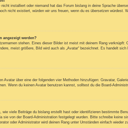
hl!
nicht installiert oder niemand hat das Forum bislang in deine Sprache überset
 noch nicht existiert, würden wir uns freuen, wenn du es übersetzen würdest.
en angezeigt werden?
tzernamen stehen. Eines dieser Bilder ist meist mit deinem Rang verknüpft: O
re, meist größere, Bild wird auch als „Avatar“ bezeichnet. Es handelt sich h
inen Avatar über eine der folgenden vier Methoden hinzufügen: Gravatar, Gale
en. Wenn du keinen Avatar benutzen kannst, solltest du die Board-Administra
wie viele Beiträge du bislang erstellt hast oder identifizieren bestimmte Be
da sie von der Board-Administration festgelegt wurden. Bitte schreibe keine 
erator oder Administrator wird deinen Rang unter Umständen einfach wieder z