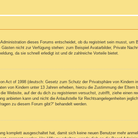
Administration dieses Forums entscheidet, ob du registriert sein musst, um Be
ie Gästen nicht zur Verfügung stehen: zum Beispiel Avatarbilder, Private Nachr
ung, da sie schnell erledigt ist und dir zahlreiche Vorteile bietet.
on Act of 1998 (deutsch: Gesetz zum Schutz der Privatsphäre von Kindern im
Daten von Kindern unter 13 Jahren erheben, hierzu die Zustimmung der Eltern
 die Website, auf der du dich zu registrieren versuchst, zutrifft, ziehe einen
g anbieten kann und nicht die Anlaufstelle für Rechtsangelegenheiten jegliche
nfragen zu diesem Forum gibt?“ behandelt werden.
erung komplett ausgeschaltet hat, damit sich keine neuen Benutzer mehr anm