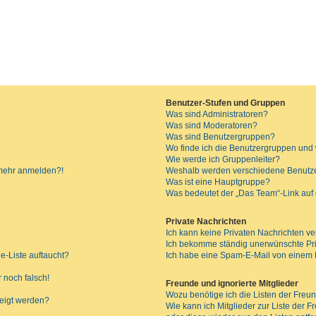
Benutzer-Stufen und Gruppen
Was sind Administratoren?
Was sind Moderatoren?
Was sind Benutzergruppen?
Wo finde ich die Benutzergruppen und w
Wie werde ich Gruppenleiter?
t mehr anmelden?!
Weshalb werden verschiedene Benutzer
Was ist eine Hauptgruppe?
Was bedeutet der „Das Team“-Link auf d
Private Nachrichten
Ich kann keine Privaten Nachrichten ve
Ich bekomme ständig unerwünschte Pri
e-Liste auftaucht?
Ich habe eine Spam-E-Mail von einem M
 noch falsch!
Freunde und ignorierte Mitglieder
Wozu benötige ich die Listen der Freun
zeigt werden?
Wie kann ich Mitglieder zur Liste der F