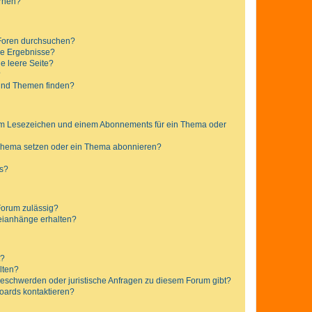
ernen?
 Foren durchsuchen?
ne Ergebnisse?
e leere Seite?
?
 und Themen finden?
nem Lesezeichen und einem Abonnements für ein Thema oder
 Thema setzen oder ein Thema abonnieren?
ts?
Forum zulässig?
teianhänge erhalten?
t?
alten?
 Beschwerden oder juristische Anfragen zu diesem Forum gibt?
Boards kontaktieren?