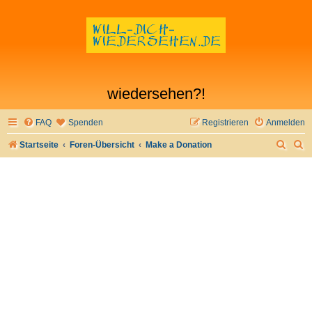
wiedersehen?!
FAQ
Spenden
Registrieren
Anmelden
S
S
Startseite
Foren-Übersicht
Make a Donation
u
u
c
c
h
h
e
e