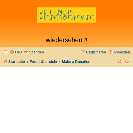
wiedersehen?!
FAQ
Spenden
Registrieren
Anmelden
S
S
Startseite
Foren-Übersicht
Make a Donation
u
u
c
c
h
h
e
e