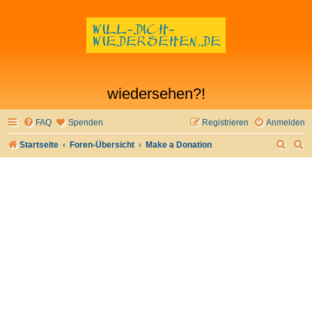
wiedersehen?!
FAQ
Spenden
Registrieren
Anmelden
S
S
Startseite
Foren-Übersicht
Make a Donation
u
u
c
c
h
h
e
e