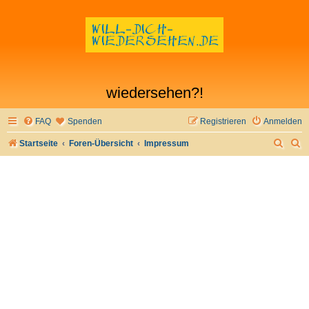
wiedersehen?!
FAQ
Spenden
Registrieren
Anmelden
S
S
Startseite
Foren-Übersicht
Impressum
u
u
c
c
h
h
e
e