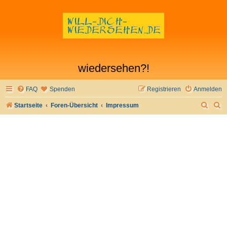
wiedersehen?!
FAQ
Spenden
Registrieren
Anmelden
S
S
Startseite
Foren-Übersicht
Impressum
u
u
c
c
h
h
e
e